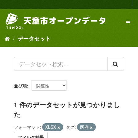
ス
キ
ッ
プ
し
て
データセット
内
容
へ
並び順
1 件のデータセットが見つかりまし
た
フォーマット:
XLSX
タグ:
医療
フィルタ結果