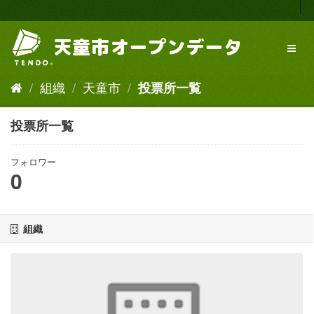
ス
キ
ッ
プ
し
て
組織
天童市
投票所一覧
内
容
へ
投票所一覧
フォロワー
0
組織