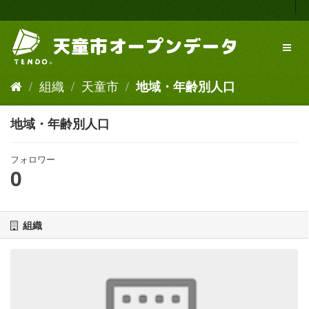
ス
キ
ッ
プ
し
て
組織
天童市
地域・年齢別人口
内
容
へ
地域・年齢別人口
フォロワー
0
組織